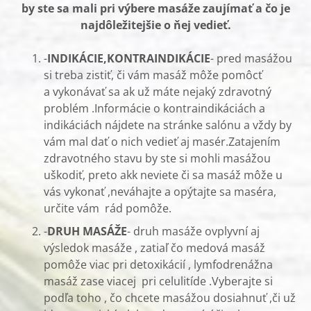
by ste sa mali pri výbere masáže zaujímať a čo je
najdôležitejšie o ňej vedieť.
-
INDIKÁCIE,KONTRAINDIKÁCIE
-
pred masážou
si treba zistiť, či vám masáž môže pomôcť
a vykonávať sa ak už máte nejaký zdravotný
problém .Informácie o kontraindikáciách a
indikáciách nájdete na stránke salónu a vždy by
vám mal dať o nich vedieť aj masér.Zatajením
zdravotného stavu by ste si mohli masážou
uškodiť, preto akk neviete či sa masáž môže u
vás vykonať ,neváhajte a opýtajte sa maséra,
určite vám rád pomôže.
-
DRUH MASÁŽE
- druh masáže ovplyvní aj
výsledok masáže , zatiaľ čo medová masáž
pomôže viac pri detoxikácií , lymfodrenážna
masáž zase viacej pri celulitíde .Vyberajte si
podľa toho , čo chcete masážou dosiahnuť ,či už