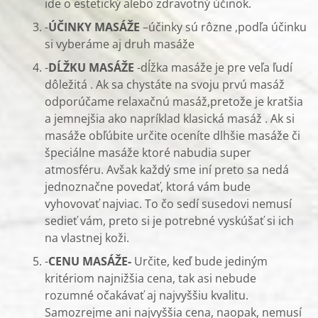
ide o estetický alebo zdravotný účinok.
-
ÚČINKY MASÁŽE
–účinky sú rôzne ,podľa účinku
si vyberáme aj druh masáže
-
DĹŽKU MASÁŽE
-dĺžka masáže je pre veľa ľudí
dôležitá . Ak sa chystáte na svoju prvú masáž
odporúčame relaxačnú masáž,pretože je kratšia
a jemnejšia ako napríklad klasická masáž . Ak si
masáže obľúbite určite oceníte dlhšie masáže či
špeciálne masáže ktoré nabudia super
atmosféru. Avšak každý sme iní preto sa nedá
jednoznačne povedať, ktorá vám bude
vyhovovať najviac. To čo sedí susedovi nemusí
sedieť vám, preto si je potrebné vyskúšať si ich
na vlastnej koži.
-
CENU MASÁŽE-
Určite, keď bude jediným
kritériom najnižšia cena, tak asi nebude
rozumné očakávať aj najvyššiu kvalitu.
Samozrejme ani najvyššia cena, naopak, nemusí