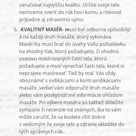
zaručovať najvyššiu kvalitu. Určite svoje telo
nechceme zveriť do rúk hoci komu a riskovať
prípadne aj zdravotnú ujmu.
-
KVALITNÝ MASÉR- m
usí byť odborne spôsobilý/
á na každý druh masáže, ktorý vykonáva.
Masér/ka musí brať do úvahy Vašu požiadavku
na vhodný tlak, ktorý požadujete, či vhodnú
zostavu masírovaných častí tela, ktorú
požadujete a musí vynechať časti tela, ktoré si
neprajete masírovať. Tiež by mal Vás vždy
oboznámiť s indikáciami a kontraindikáciami
masáže ,vedieť vám odporučiť druh masáže
alebo vám poskytnúť iné informácie ohľadom
masáže .Pri výbere maséra sú taktiež dôležite
sympatie či recenzie od známych, iba to vám
môže zaručiť, že sa budete cítiť dobre
s vedomým že svoje telo a zdravie vkladáte do
tých správnych rúk..