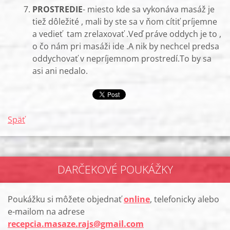
PROSTREDIE
- miesto kde sa vykonáva masáž je
tiež dôležité , mali by ste sa v ňom cítiť príjemne
a vedieť tam zrelaxovať .Veď práve oddych je to ,
o čo nám pri masáži ide .A nik by nechcel predsa
oddychovať v nepríjemnom prostredí.To by sa
asi ani nedalo.
Späť
DARČEKOVÉ POUKÁŽKY
Poukážku si môžete objednať
online
, telefonicky alebo
e-mailom na adrese
recepcia.masaze.rajs@gmail.com