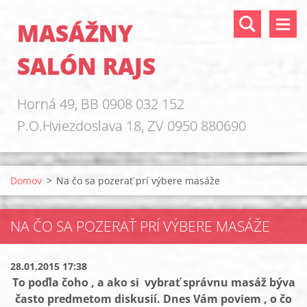
MASÁŽNY
SALÓN RAJS
Horná 49, BB 0908 032 152
P.O.Hviezdoslava 18, ZV 0950 880690
Domov
>
Na čo sa pozerať prí výbere masáže
NA ČO SA POZERAŤ PRÍ VÝBERE MASÁŽE
28.01.2015 17:38
To poďla čoho , a ako si vybrať správnu masáž býva
často predmetom diskusií. Dnes Vám poviem , o čo