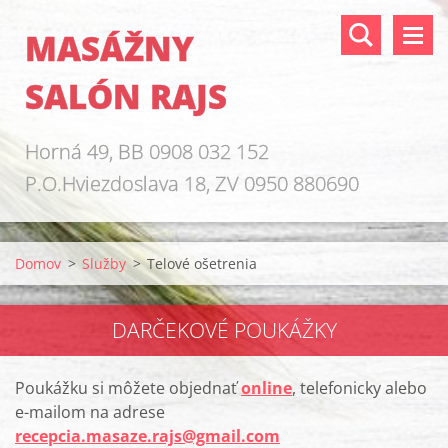
MASÁŽNY
SALÓN RAJS
Horná 49, BB 0908 032 152
P.O.Hviezdoslava 18, ZV 0950 880690
Domov
>
Služby
>
Telové ošetrenia
DARČEKOVÉ POUKÁŽKY
Poukážku si môžete objednať
online
, telefonicky alebo
e-mailom na adrese
recepcia.masaze.rajs@gmail.com