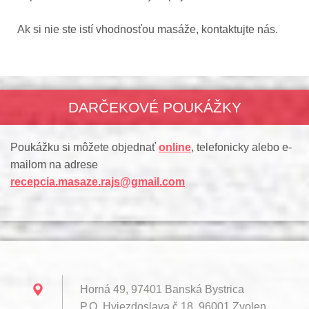
Ak si nie ste istí vhodnosťou masáže, kontaktujte nás.
DARČEKOVÉ POUKÁŽKY
Poukážku si môžete objednať
online
, telefonicky alebo e-
mailom na adrese
recepcia.masaze.rajs@gmail.com
Horná 49, 97401 Banská Bystrica
P.O. Hviezdoslava č.18, 96001 Zvolen