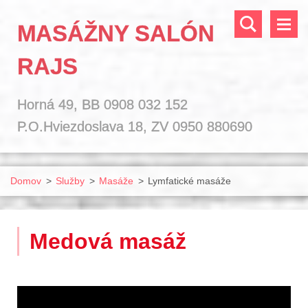
MASÁŽNY SALÓN
RAJS
Horná 49, BB 0908 032 152
P.O.Hviezdoslava 18, ZV 0950 880690
Domov
>
Služby
>
Masáže
>
Lymfatické masáže
Medová masáž