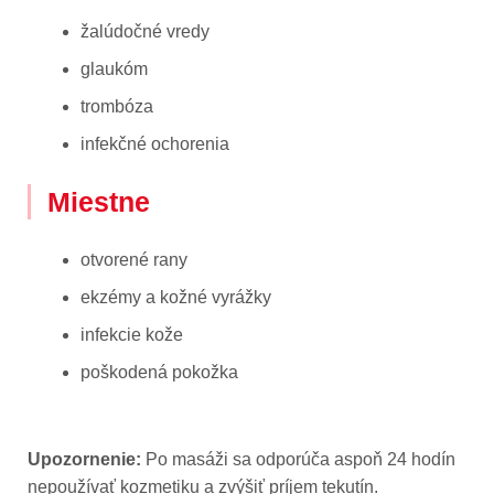
žalúdočné vredy
glaukóm
trombóza
infekčné ochorenia
Miestne
otvorené rany
ekzémy a kožné vyrážky
infekcie kože
poškodená pokožka
Upozornenie:
Po masáži sa odporúča aspoň 24 hodín
nepoužívať kozmetiku a zvýšiť príjem tekutín.